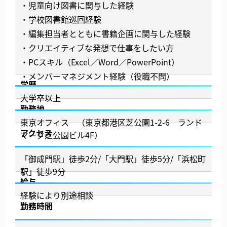
・児童向け図書に関与した経験
・学校図書館巡回経験
・編集担当者とともに書籍企画に関与した経験
・クリエイティブな発想で仕事をしたい方
・PCスキル（Excel／Word／PowerPoint）
・メンバーマネジメント経験（役職不問）
学歴
大学卒以上
勤務地
東京オフィス （東京都港区芝公園1-2-6 ランド
アクセス
マーク芝公園ビル4F）
「御成門駅」徒歩2分/「大門駅」徒歩5分/「浜松町
駅」徒歩9分
給与
経験により別途相談
勤務時間