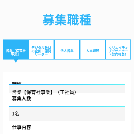
募集職種
デジタル教材
クリエイティ
営業【保育社
法人営業
人事総務
の企画・開発
ブデザイナー
事業】
リーダー
（契約社員）
職種
営業【保育社事業】（正社員）
募集人数
1名
仕事内容