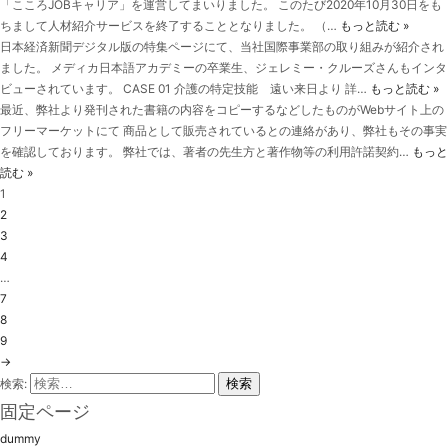
「こころJOBキャリア」を運営してまいりました。 このたび2020年10月30日をも
ちまして人材紹介サービスを終了することとなりました。 （…
もっと読む »
日本経済新聞デジタル版の特集ページにて、当社国際事業部の取り組みが紹介され
ました。 メディカ日本語アカデミーの卒業生、ジェレミー・クルーズさんもインタ
ビューされています。 CASE 01 介護の特定技能 遠い来日より 詳…
もっと読む »
最近、弊社より発刊された書籍の内容をコピーするなどしたものがWebサイト上の
フリーマーケットにて 商品として販売されているとの連絡があり、弊社もその事実
を確認しております。 弊社では、著者の先生方と著作物等の利用許諾契約…
もっと
読む »
1
2
3
4
…
7
8
9
→
検索:
固定ページ
dummy