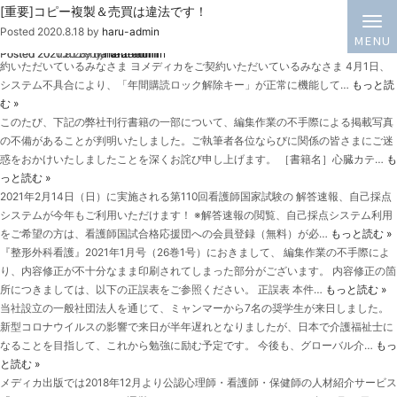
コンテンツサービスページでの動画・ヨメディカ閲覧につきまして
弊社書籍「心臓カテーテル看護、ちゃんと教えます。」に関するお詫び
臨床看護のeラーニング『CandY Link（キャンディリンク）看護手順
第110回看護師国家試験 解答速報・自己採点システム利用のご案内
『整形外科看護』2021年1月号（26巻1号）に関するお詫び
看護教育力UPセミナーのお申し込み受付中
2020年10月 弊社設立の一般社団法人が支援する奨学生、7名が来
人材紹介サービス「こころJOBキャリア」サービス終了のお知らせ
日本経済新聞デジタル版の特集ページにて、当社の取り組みが紹介され
[重要]コピー複製＆売買は違法です！
投稿者:
haru-admin
Posted
Posted
Posted
Posted
Posted
Posted
Posted
2021.4.1
2021.2.9
2021.1.28
2021.1.20
2020.11.30
2020.9.28
2020.8.18
by
by
by
by
by
by
by
haru-admin
haru-admin
haru-admin
haru-admin
haru-admin
haru-admin
haru-admin
PLUSコース』2021年2月1日待望のリリース！
日！
ました
脳神経外科速報 整形外科サージカルテクニック 眼科グラフィック 年間購読をご契
Posted
Posted
Posted
2021.2.1
2020.10.29
2020.9.23
by
by
by
haru-admin
haru-admin
haru-admin
約いただいているみなさま ヨメディカをご契約いただいているみなさま 4月1日、
システム不具合により、「年間購読ロック解除キー」が正常に機能して…
もっと読
む »
このたび、下記の弊社刊行書籍の一部について、編集作業の不手際による掲載写真
の不備があることが判明いたしました。ご執筆者各位ならびに関係の皆さまにご迷
惑をおかけいたしましたことを深くお詫び申し上げます。 ［書籍名］心臓カテ…
も
っと読む »
2021年2月14日（日）に実施される第110回看護師国家試験の 解答速報、自己採点
システムが今年もご利用いただけます！ ※解答速報の閲覧、自己採点システム利用
をご希望の方は、看護師国試合格応援団への会員登録（無料）が必…
もっと読む »
『整形外科看護』2021年1月号（26巻1号）におきまして、 編集作業の不手際によ
り、内容修正が不十分なまま印刷されてしまった部分がございます。 内容修正の箇
所につきましては、以下の正誤表をご参照ください。 正誤表 本件…
もっと読む »
当社設立の一般社団法人を通じて、ミャンマーから7名の奨学生が来日しました。
新型コロナウイルスの影響で来日が半年遅れとなりましたが、日本で介護福祉士に
なることを目指して、これから勉強に励む予定です。 今後も、グローバル介…
もっ
と読む »
メディカ出版では2018年12月より公認心理師・看護師・保健師の人材紹介サービス