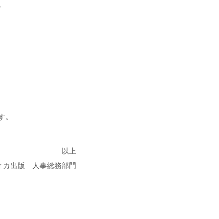
。
す。
以上
ィカ出版 人事総務部門