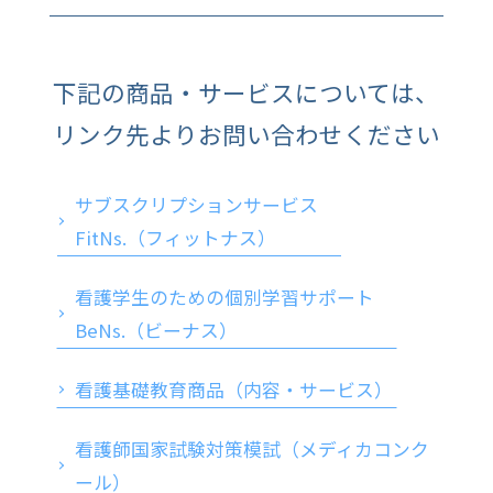
を参照ください。
個人情報のご登録は任意となります。
下記の商品・サービスについては、
しかしながら、ご登録いただけない場合は、問い合
リンク先よりお問い合わせください
わせに対応できない場合があります。
株式会社メディカ出版
サブスクリプションサービス
個人情報保護管理者 藤田英樹
FitNs.（フィットナス）
看護学生のための個別学習サポート
BeNs.（ビーナス）
看護基礎教育商品（内容・サービス）
看護師国家試験対策模試（メディカコンク
ール）