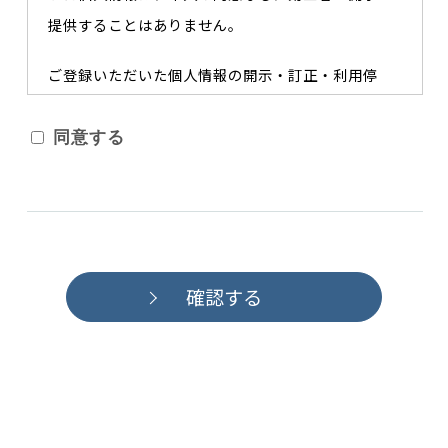
提供することはありません。
ご登録いただいた個人情報の開示・訂正・利用停
止・削除を希望される場合は、下記へお申し出くだ
さい。
同意する
株式会社メディカ出版 個人情報保護管理者
藤田英樹
TEL:06-6398-5008
お問い合わせフォーム
（
https://www.medica.co.jp/contact/
）
確認する
当社のプライバシーポリシー及び個人情報の開示請
求方法等については、
「個人情報について
（
https://store.medica.co.jp/privacy.html
）」